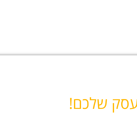
עסק שלכם!
 הינו בעלות סמלית של 650 ש"ח + מע"מ, תשלום חד פעמי על בניית
 בניית הדף