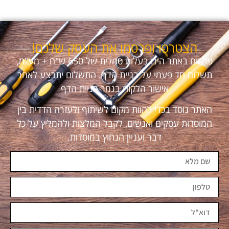
הצטרפו ופרסמו את העסק שלכם!
פרסום באתר הינו בעלות סמלית של 650 ש"ח + מע"מ,
תשלום חד פעמי על בניית הדף. התשלום יתבצע לאחר
אישור הלקוח בגמר בניית הדף
האתר נוסד בכדי להוות מקום לשיתוף ולעזרה הדדית בין
המוסדות עסקים ואנשים, לקבל המלצות ולהמליץ על כל
דבר ועניין הנחוץ במוסדות.