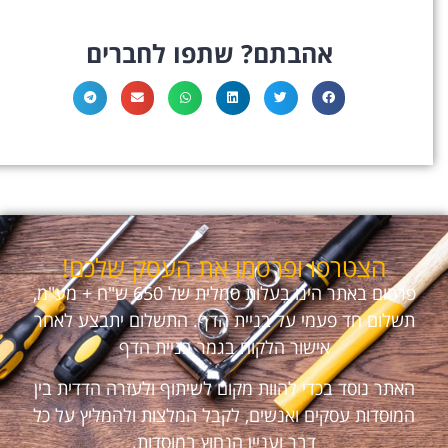
אהבתם? שתפו לחברים
הצטרפו ופרסמו את העסק שלכם!
פרסום באתר הינו בעלות סמלית של 650 ש"ח + מע"מ,
תשלום חד פעמי על בניית הדף. התשלום יתבצע לאחר
אישור הלקוח בגמר בניית הדף
האתר נוסד בכדי להוות מקום לשיתוף ולעזרה הדדית בין
המוסדות עסקים ואנשים, לקבל המלצות ולהמליץ על כל
דבר ועניין הנחוץ במוסדות.