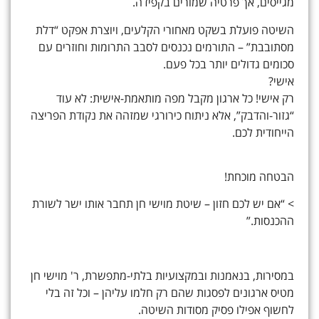
מגייסים, אך פרטיה שמורים בקפידה.
השיטה פועלת בשקט מאחורי הקלעים, ויוצרת אפקט “דלת
מסתובבת” – התורמים נכנסים לסבב התרומות וחוזרים עם
סכומים גדולים יותר בכל פעם.
אישי?
רק אישי! כל ארגון מקבל מפה מותאמת-אישית: לא עוד
“גזור-והדבק”, אלא ניתוח כירורגי שמזהה את נקודת הפריצה
הייחודית לכם.
הבטחה מוכחת!
> “אם יש לכם חזון – שיטת מוישי חן תחבר אותו ישר לשורת
ההכנסות.”
במסירות, בנאמנות ובמקצועיות בלתי-מתפשרת, ר' מוישי חן
מטיס ארגונים לפסגות שהם רק חלמו עליהן – וכל זה בלי
לחשוף אפילו פסיק מסודות השיטה.