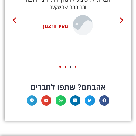
יותר ממה שהשקענו
הל
.
בכ
ת.
ממ
מאיר וורצמן
אהבתם? שתפו לחברים