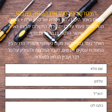
הצטרפו ופרסמו את העסק שלכם!
פרסום באתר הינו בעלות סמלית של 650 ש"ח + מע"מ,
תשלום חד פעמי על בניית הדף. התשלום יתבצע לאחר
אישור הלקוח בגמר בניית הדף
האתר נוסד בכדי להוות מקום לשיתוף ולעזרה הדדית בין
המוסדות עסקים ואנשים, לקבל המלצות ולהמליץ על כל
דבר ועניין הנחוץ במוסדות.