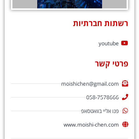
רשתות חברתיות
youtube
פרטי קשר
moishichen@gmail.com
058-7578666
פנו אליי בוואטסאפ
www.moishi-chen.com